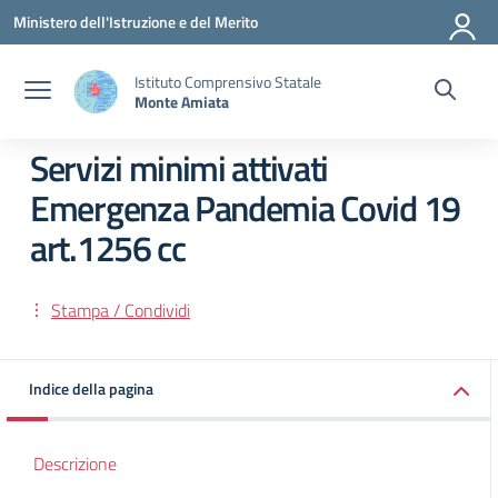
Vai ai contenuti
Vai al menu di navigazione
Vai al footer
Ministero dell'Istruzione e del Merito
Istituto Comprensivo Statale
Monte Amiata
Servizi minimi attivati
Emergenza Pandemia Covid 19
art.1256 cc
Stampa / Condividi
Indice della pagina
Descrizione