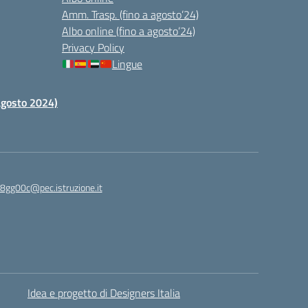
Amm. Trasp. (fino a agosto’24)
Albo online (fino a agosto’24)
Privacy Policy
Lingue
 agosto 2024)
c8gg00c@pec.istruzione.it
Idea e progetto di Designers Italia