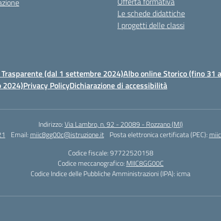
Offerta formativa
azione
Le schede didattiche
I progetti delle classi
Trasparente (dal 1 settembre 2024)
Albo online Storico (fino 31
o 2024)
Privacy Policy
Dichiarazione di accessibilità
Indirizzo:
Via Lambro, n. 92 - 20089 - Rozzano (MI)
21
Email:
miic8gg00c@istruzione.it
Posta elettronica certificata (PEC):
mii
Codice fiscale: 97722520158
Codice meccanografico:
MIIC8GG00C
Codice Indice delle Pubbliche Amministrazioni (IPA): icma