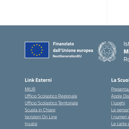
Is
M
R
Link Esterni
La Scuo
MIUR
Presenta
Ufficio Scolastico Regionale
Apple Di
Ufficio Scolastico Territoriale
I luoghi
Scuola in Chiaro
Le perso
Iscrizioni On Line
I numeri 
Invalsi
Le carte 