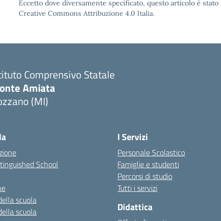
Eccetto dove diversamente specificato, questo articolo è stato 
Creative Commons Attribuzione 4.0 Italia.
tituto Comprensivo Statale
onte Amiata
ozzano (MI)
la
I Servizi
zione
Personale Scolastico
stinguished School
Famiglie e studenti
Percorsi di studio
ne
Tutti i servizi
della scuola
Didattica
della scuola