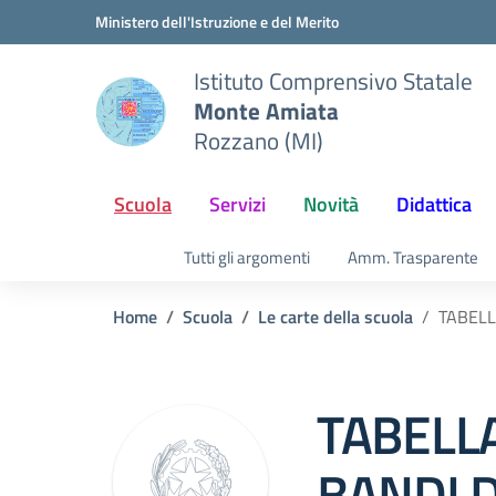
Vai ai contenuti
Vai al menu di navigazione
Vai al footer
Ministero dell'Istruzione e del Merito
Istituto Comprensivo Statale
Monte Amiata
Rozzano (MI)
Scuola
Servizi
Novità
Didattica
Tutti gli argomenti
Amm. Trasparente
Home
Scuola
Le carte della scuola
TABELL
TABELLA 
BANDI D