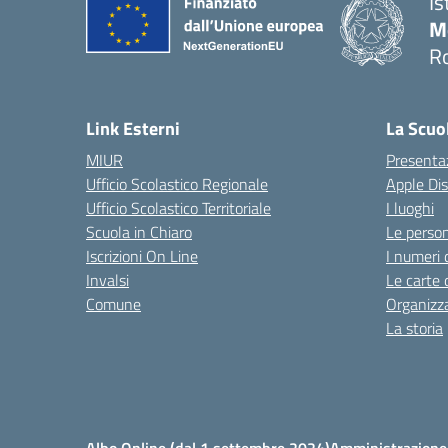
Is
M
R
Link Esterni
La Scuo
MIUR
Presenta
Ufficio Scolastico Regionale
Apple Di
Ufficio Scolastico Territoriale
I luoghi
Scuola in Chiaro
Le perso
Iscrizioni On Line
I numeri 
Invalsi
Le carte 
Comune
Organizz
La storia