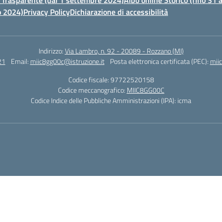
Trasparente (dal 1 settembre 2024)
Albo online Storico (fino 31
o 2024)
Privacy Policy
Dichiarazione di accessibilità
Indirizzo:
Via Lambro, n. 92 - 20089 - Rozzano (MI)
21
Email:
miic8gg00c@istruzione.it
Posta elettronica certificata (PEC):
mii
Codice fiscale: 97722520158
Codice meccanografico:
MIIC8GG00C
Codice Indice delle Pubbliche Amministrazioni (IPA): icma