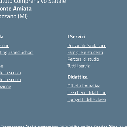
tituto Comprensivo Statale
onte Amiata
ozzano (MI)
la
I Servizi
zione
Personale Scolastico
stinguished School
Famiglie e studenti
Percorsi di studio
ne
Tutti i servizi
della scuola
Didattica
della scuola
Offerta formativa
azione
Le schede didattiche
I progetti delle classi