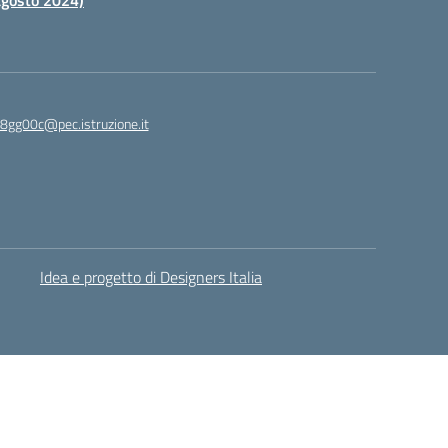
 agosto 2024)
c8gg00c@pec.istruzione.it
Idea e progetto di Designers Italia