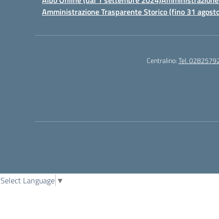
Albo Online (dal 1 settembre 2024)
Amministrazione 
Amministrazione Trasparente Storico (fino 31 agost
Centralino:
Tel. 0282579
Select Language
▼