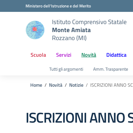
Vai ai contenuti
Vai al menu di navigazione
Vai al footer
Ministero dell'Istruzione e del Merito
Istituto Comprensivo Statale
Monte Amiata
Rozzano (MI)
Scuola
Servizi
Novità
Didattica
Tutti gli argomenti
Amm. Trasparente
Home
Novità
Notizie
ISCRIZIONI ANNO S
ISCRIZIONI ANNO 