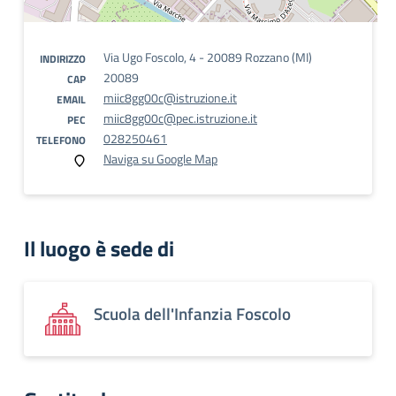
Via Ugo Foscolo, 4 - 20089 Rozzano (MI)
INDIRIZZO
20089
CAP
miic8gg00c@istruzione.it
EMAIL
miic8gg00c@pec.istruzione.it
PEC
028250461
TELEFONO
Naviga su Google Map
Il luogo è sede di
Scuola dell'Infanzia Foscolo