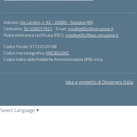
Indirizzo:
Via Lambro, n. 92 - 20089 - Rozzano (MI)
Centralino:
Tel. 028257921
Email:
miic8gg00c@istruzione.it
Posta elettronica certificata (PEC):
miic8gg00c@pec.istruzione.it
Codice fiscale: 97722520158
Codice meccanografico:
MIIC8GG00C
Codice Indice delle Pubbliche Amministrazioni (IPA): icma
Idea e progetto di Designers Italia
Select Language
▼