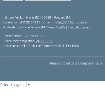
Indirizzo:
Via Lambro, n. 92 - 20089 - Rozzano (MI)
Centralino:
Tel. 028257921
Email:
miic8gg00c@istruzione.it
Posta elettronica certificata (PEC):
miic8gg00c@pec.istruzione.it
Codice fiscale: 97722520158
Codice meccanografico:
MIIC8GG00C
Codice Indice delle Pubbliche Amministrazioni (IPA): icma
Idea e progetto di Designers Italia
Select Language
▼