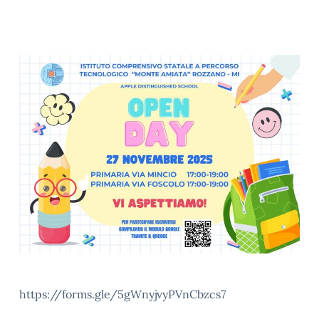
https://forms.gle/5gWnyjvyPVnCbzcs7