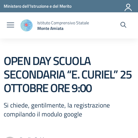
Vai ai contenuti
Vai al menu di navigazione
Vai al footer
Ministero dell'Istruzione e del Merito
Istituto Comprensivo Statale
Monte Amiata
OPEN DAY SCUOLA
SECONDARIA “E. CURIEL” 25
OTTOBRE ORE 9:00
Si chiede, gentilmente, la registrazione
compilando il modulo google