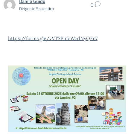
Danilo Guido
0
Dirigente Scolastico
https://forms.gle/vVTSPm7oVcdNyQFn7