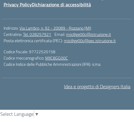
Privacy Policy
Dichiarazione di accessibilità
Indirizzo:
Via Lambro, n. 92 - 20089 - Rozzano (MI)
Centralino:
Tel. 028257921
Email:
miic8gg00c@istruzione.it
Posta elettronica certificata (PEC):
miic8gg00c@pec.istruzione.it
Codice fiscale: 97722520158
Codice meccanografico:
MIIC8GG00C
Codice Indice delle Pubbliche Amministrazioni (IPA): icma
Idea e progetto di Designers Italia
Select Language
▼