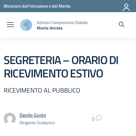
Vai ai contenuti
Vai al menu di navigazione
Vai al footer
Ministero dell'Istruzione e del Merito
Istituto Comprensivo Statale
Monte Amiata
SEGRETERIA – ORARIO DI
RICEVIMENTO ESTIVO
RICEVIMENTO AL PUBBLICO
Danilo Guido
0
Dirigente Scolastico