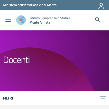
Vai ai contenuti
Vai al menu di navigazione
Vai al footer
Ministero dell'Istruzione e del Merito
Istituto Comprensivo Statale
Monte Amiata
Docenti
FILTRI