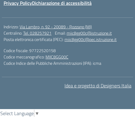
Privacy Policy
Dichiarazione di accessibilità
Indirizzo:
Via Lambro, n. 92 - 20089 - Rozzano (MI)
Centralino:
Tel. 028257921
Email:
miic8gg00c@istruzione.it
Posta elettronica certificata (PEC):
miic8gg00c@pec.istruzione.it
Codice fiscale: 97722520158
Codice meccanografico:
MIIC8GG00C
Codice Indice delle Pubbliche Amministrazioni (IPA): icma
Idea e progetto di Designers Italia
Select Language
▼