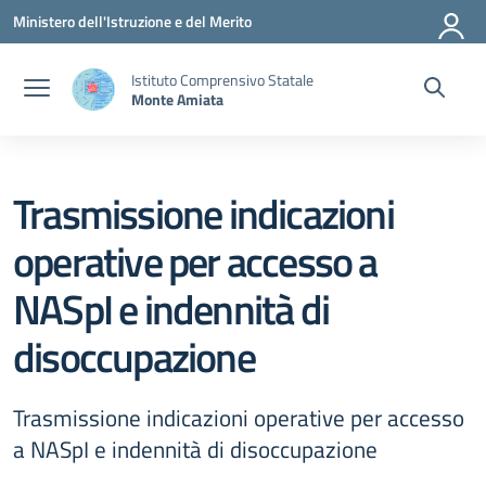
Vai ai contenuti
Vai al menu di navigazione
Vai al footer
Ministero dell'Istruzione e del Merito
Istituto Comprensivo Statale
Monte Amiata
Trasmissione indicazioni
operative per accesso a
NASpI e indennità di
disoccupazione
Trasmissione indicazioni operative per accesso
a NASpI e indennità di disoccupazione