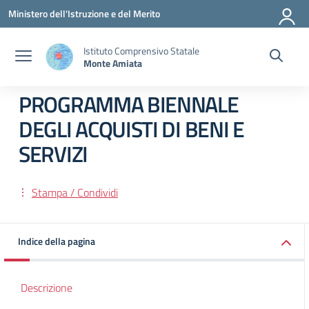
Vai ai contenuti
Vai al menu di navigazione
Vai al footer
Ministero dell'Istruzione e del Merito
Istituto Comprensivo Statale
Monte Amiata
PROGRAMMA BIENNALE
DEGLI ACQUISTI DI BENI E
SERVIZI
Stampa / Condividi
Indice della pagina
Descrizione