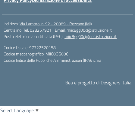
Privacy Policy
Dichiarazione di accessibilità
Indirizzo:
Via Lambro, n. 92 - 20089 - Rozzano (MI)
Centralino:
Tel. 028257921
Email:
miic8gg00c@istruzione.it
Posta elettronica certificata (PEC):
miic8gg00c@pec.istruzione.it
Codice fiscale: 97722520158
Codice meccanografico:
MIIC8GG00C
Codice Indice delle Pubbliche Amministrazioni (IPA): icma
Idea e progetto di Designers Italia
Select Language
▼