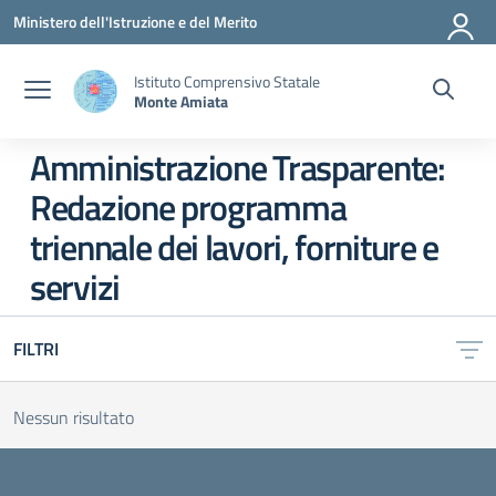
Vai ai contenuti
Vai al menu di navigazione
Vai al footer
Ministero dell'Istruzione e del Merito
Istituto Comprensivo Statale
Monte Amiata
Amministrazione Trasparente:
Redazione programma
triennale dei lavori, forniture e
servizi
FILTRI
Nessun risultato