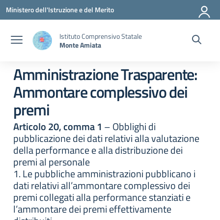
Vai ai contenuti
Vai al menu di navigazione
Vai al footer
Ministero dell'Istruzione e del Merito
Istituto Comprensivo Statale
Monte Amiata
Amministrazione Trasparente:
Ammontare complessivo dei
premi
Articolo 20, comma 1
– Obblighi di
pubblicazione dei dati relativi alla valutazione
della performance e alla distribuzione dei
premi al personale
1. Le pubbliche amministrazioni pubblicano i
dati relativi all’ammontare complessivo dei
premi collegati alla performance stanziati e
l’ammontare dei premi effettivamente