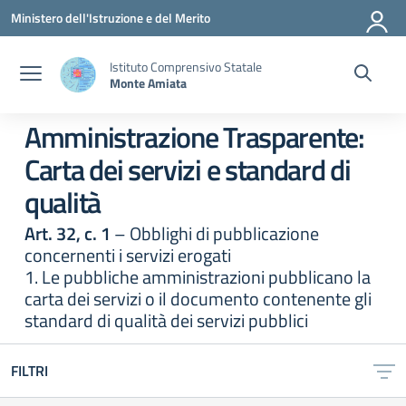
Vai ai contenuti
Vai al menu di navigazione
Vai al footer
Ministero dell'Istruzione e del Merito
Istituto Comprensivo Statale
Monte Amiata
Amministrazione Trasparente:
Carta dei servizi e standard di
qualità
Art. 32, c. 1
– Obblighi di pubblicazione
concernenti i servizi erogati
1. Le pubbliche amministrazioni pubblicano la
carta dei servizi o il documento contenente gli
standard di qualità dei servizi pubblici
FILTRI