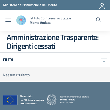
Vai ai contenuti
Vai al menu di navigazione
Vai al footer
Ministero dell'Istruzione e del Merito
Istituto Comprensivo Statale
Monte Amiata
Amministrazione Trasparente:
Dirigenti cessati
FILTRI
Nessun risultato
Istituto Comprensivo Statale
Monte Amiata
Rozzano (MI)