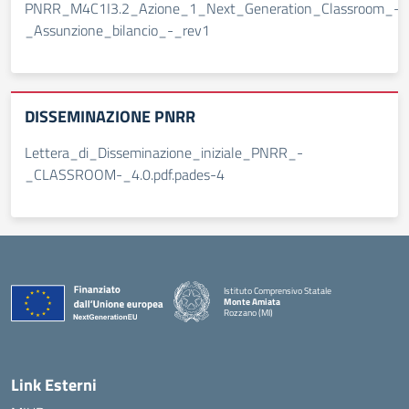
PNRR_M4C1I3.2_Azione_1_Next_Generation_Classroom_-
_Assunzione_bilancio_-_rev1
DISSEMINAZIONE PNRR
Lettera_di_Disseminazione_iniziale_PNRR_-
_CLASSROOM-_4.0.pdf.pades-4
Istituto Comprensivo Statale
Monte Amiata
Rozzano (MI)
Link Esterni