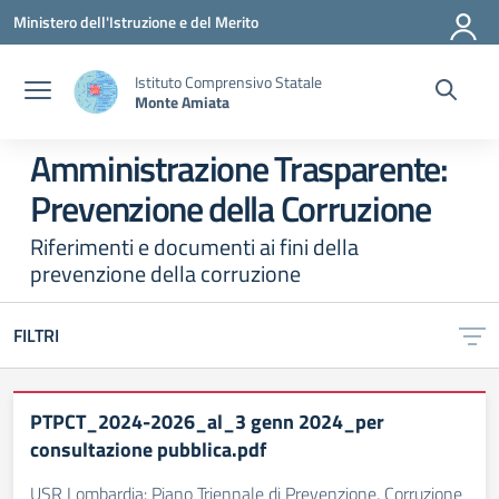
Vai ai contenuti
Vai al menu di navigazione
Vai al footer
Ministero dell'Istruzione e del Merito
Istituto Comprensivo Statale
Monte Amiata
Amministrazione Trasparente:
Prevenzione della Corruzione
Riferimenti e documenti ai fini della
prevenzione della corruzione
FILTRI
PTPCT_2024-2026_al_3 genn 2024_per
consultazione pubblica.pdf
USR Lombardia: Piano Triennale di Prevenzione, Corruzione