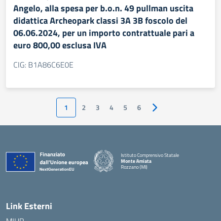
Angelo, alla spesa per b.o.n. 49 pullman uscita
didattica Archeopark classi 3A 3B foscolo del
06.06.2024, per un importo contrattuale pari a
euro 800,00 esclusa IVA
CIG: B1A86C6E0E
1
2
3
4
5
6
Pagina successiva
Istituto Comprensivo Statale
Monte Amiata
Rozzano (MI)
Link Esterni