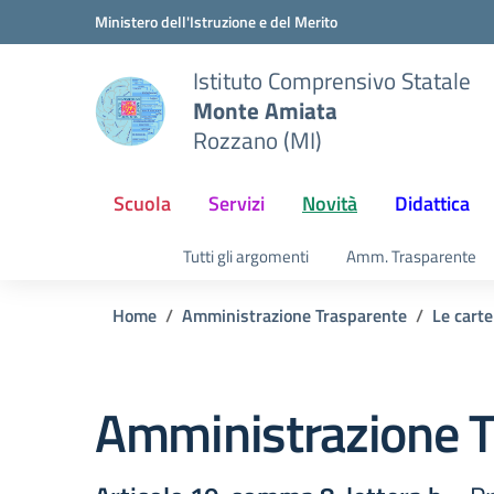
Vai ai contenuti
Vai al menu di navigazione
Vai al footer
Ministero dell'Istruzione e del Merito
Istituto Comprensivo Statale
Monte Amiata
Rozzano (MI)
Scuola
Servizi
Novità
Didattica
Tutti gli argomenti
Amm. Trasparente
Home
Amministrazione Trasparente
Le carte
Amministrazione T