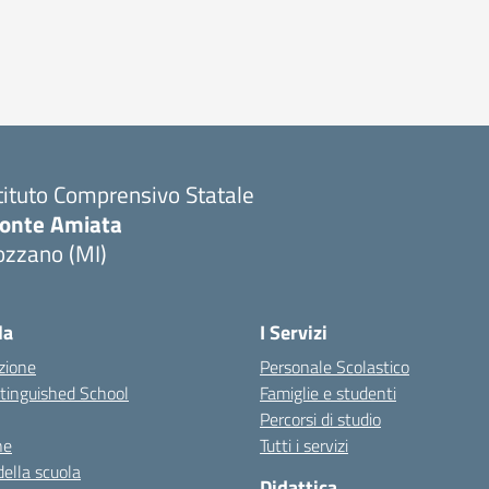
tituto Comprensivo Statale
onte Amiata
ozzano (MI)
la
I Servizi
zione
Personale Scolastico
stinguished School
Famiglie e studenti
Percorsi di studio
ne
Tutti i servizi
della scuola
Didattica