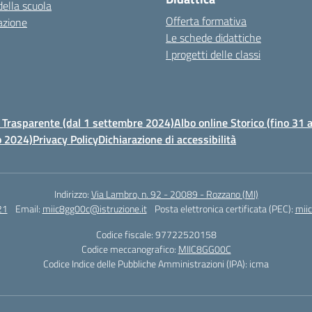
della scuola
Offerta formativa
azione
Le schede didattiche
I progetti delle classi
Trasparente (dal 1 settembre 2024)
Albo online Storico (fino 31
o 2024)
Privacy Policy
Dichiarazione di accessibilità
Indirizzo:
Via Lambro, n. 92 - 20089 - Rozzano (MI)
21
Email:
miic8gg00c@istruzione.it
Posta elettronica certificata (PEC):
mii
Codice fiscale: 97722520158
Codice meccanografico:
MIIC8GG00C
Codice Indice delle Pubbliche Amministrazioni (IPA): icma