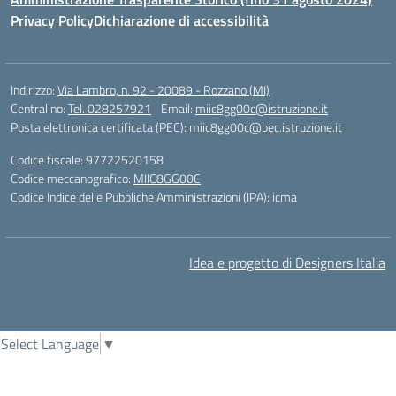
Privacy Policy
Dichiarazione di accessibilità
Indirizzo:
Via Lambro, n. 92 - 20089 - Rozzano (MI)
Centralino:
Tel. 028257921
Email:
miic8gg00c@istruzione.it
Posta elettronica certificata (PEC):
miic8gg00c@pec.istruzione.it
Codice fiscale: 97722520158
Codice meccanografico:
MIIC8GG00C
Codice Indice delle Pubbliche Amministrazioni (IPA): icma
Idea e progetto di Designers Italia
Select Language
▼