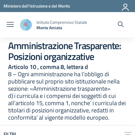
Vai ai contenuti
Vai al menu di navigazione
Vai al footer
Ministero dell'Istruzione e del Merito
Istituto Comprensivo Statale
Monte Amiata
Amministrazione Trasparente:
Posizioni organizzative
Articolo 10 , comma 8, lettera d
8 – Ogni amministrazione ha l’obbligo di
pubblicare sul proprio sito istituzionale nella
sezione: «Amministrazione trasparente»
d) i curricula e i compensi dei soggetti di cui
all’articolo 15, comma 1, nonche’ i curricula dei
titolari di posizioni organizzative, redatti in
conformita’ al vigente modello europeo.
FILTRI