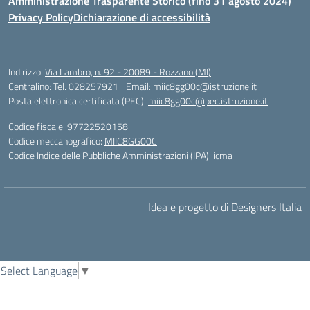
Amministrazione Trasparente Storico (fino 31 agosto 2024)
Privacy Policy
Dichiarazione di accessibilità
Indirizzo:
Via Lambro, n. 92 - 20089 - Rozzano (MI)
Centralino:
Tel. 028257921
Email:
miic8gg00c@istruzione.it
Posta elettronica certificata (PEC):
miic8gg00c@pec.istruzione.it
Codice fiscale: 97722520158
Codice meccanografico:
MIIC8GG00C
Codice Indice delle Pubbliche Amministrazioni (IPA): icma
Idea e progetto di Designers Italia
Select Language
▼