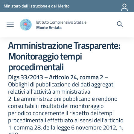
Vai ai contenuti
Vai al menu di navigazione
Vai al footer
Ministero dell'Istruzione e del Merito
Istituto Comprensivo Statale
Monte Amiata
Amministrazione Trasparente:
Monitoraggio tempi
procedimentali
Dlgs 33/2013 – Articolo 24, comma 2
–
Obblighi di pubblicazione dei dati aggregati
relativi all’attività amministrativa
2. Le amministrazioni pubblicano e rendono
consultabili i risultati del monitoraggio
periodico concernente il rispetto dei tempi
procedimentali effettuato ai sensi dell’articolo
1, comma 28, della legge 6 novembre 2012, n.