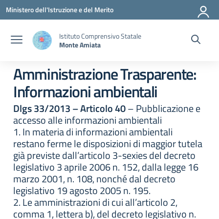
Vai ai contenuti
Vai al menu di navigazione
Vai al footer
Ministero dell'Istruzione e del Merito
Istituto Comprensivo Statale
Monte Amiata
Amministrazione Trasparente:
Informazioni ambientali
Dlgs 33/2013 – Articolo 40
– Pubblicazione e
accesso alle informazioni ambientali
1. In materia di informazioni ambientali
restano ferme le disposizioni di maggior tutela
già previste dall’articolo 3-sexies del decreto
legislativo 3 aprile 2006 n. 152, dalla legge 16
marzo 2001, n. 108, nonché dal decreto
legislativo 19 agosto 2005 n. 195.
2. Le amministrazioni di cui all’articolo 2,
comma 1, lettera b), del decreto legislativo n.