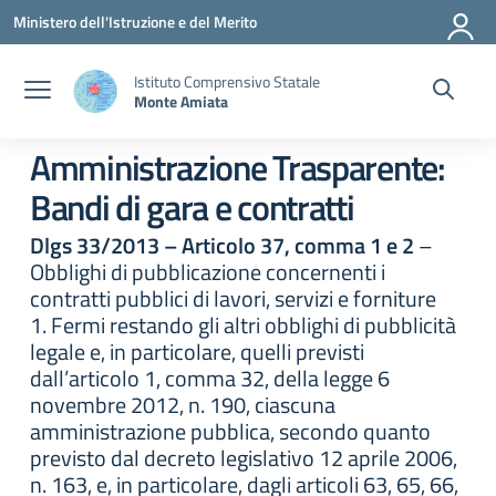
Vai ai contenuti
Vai al menu di navigazione
Vai al footer
Ministero dell'Istruzione e del Merito
Istituto Comprensivo Statale
Monte Amiata
Amministrazione Trasparente:
Bandi di gara e contratti
Dlgs 33/2013 – Articolo 37, comma 1 e 2
–
Obblighi di pubblicazione concernenti i
contratti pubblici di lavori, servizi e forniture
1. Fermi restando gli altri obblighi di pubblicità
legale e, in particolare, quelli previsti
dall’articolo 1, comma 32, della legge 6
novembre 2012, n. 190, ciascuna
amministrazione pubblica, secondo quanto
previsto dal decreto legislativo 12 aprile 2006,
n. 163, e, in particolare, dagli articoli 63, 65, 66,