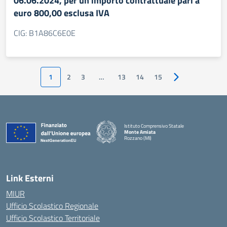
06.06.2024, per un importo contrattuale pari a
euro 800,00 esclusa IVA
CIG: B1A86C6E0E
1
2
3
…
13
14
15
Pagina successiv
Istituto Comprensivo Statale
Monte Amiata
Rozzano (MI)
Link Esterni
MIUR
Ufficio Scolastico Regionale
Ufficio Scolastico Territoriale