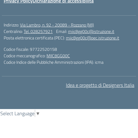
Privacy Policy
Dichiarazione di accessibilità
Indirizzo:
Via Lambro, n. 92 - 20089 - Rozzano (MI)
Centralino:
Tel. 028257921
Email:
miic8gg00c@istruzione.it
Posta elettronica certificata (PEC):
miic8gg00c@pec.istruzione.it
Codice fiscale: 97722520158
Codice meccanografico:
MIIC8GG00C
Codice Indice delle Pubbliche Amministrazioni (IPA): icma
Idea e progetto di Designers Italia
Select Language
▼