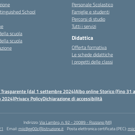
zione
Personale Scolastico
stinguished School
Famiglie e studenti
Percorsi di studio
ne
Tutti i servizi
della scuola
Didattica
della scuola
Offerta formativa
azione
Le schede didattiche
I progetti delle classi
Trasparente (dal 1 settembre 2024)
Albo online Storico (fino 31
o 2024)
Privacy Policy
Dichiarazione di accessibilità
Indirizzo:
Via Lambro, n. 92 - 20089 - Rozzano (MI)
21
Email:
miic8gg00c@istruzione.it
Posta elettronica certificata (PEC):
mii