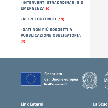
-INTERVENTI STRAORDINARI E DI
EMERGENZA
(0)
-ALTRI CONTENUTI
(19)
-DATI NON PIÙ SOGGETTI A
PUBBLICAZIONE OBBLIGATORIA
(3)
Is
M
R
Link Esterni
La Scuo