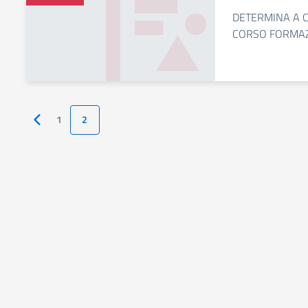
DETERMINA A C
CORSO FORMAZ
1
2
Pagina precedente