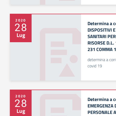
2020
Determina a c
28
DISPOSITIVI 
Lug
SANITARI PE
RISORSE D.L.
231 COMMA 
determina a cont
covid 19
2020
Determina a c
28
EMERGENZA DA
Lug
PERSONALE A