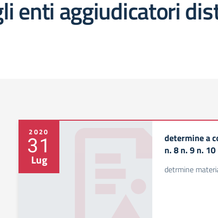
gli enti aggiudicatori d
2020
determine a con
31
n. 8 n. 9 n. 10
Lug
detrmine materi