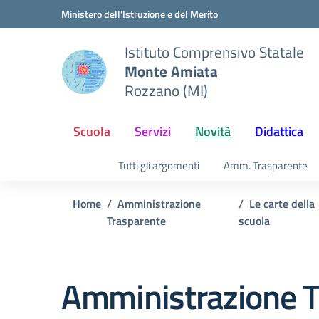
Vai ai contenuti
Vai al menu di navigazione
Vai al footer
Ministero dell'Istruzione e del Merito
Istituto Comprensivo Statale
Monte Amiata
Rozzano (MI)
Scuola
Servizi
Novità
Didattica
Tutti gli argomenti
Amm. Trasparente
Home
Amministrazione
Le carte della
Trasparente
scuola
Amministrazione T