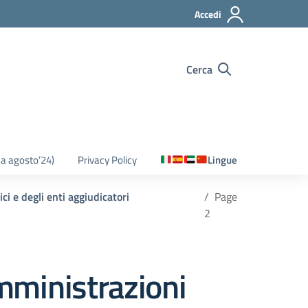
Accedi
Cerca
o a agosto’24)
Privacy Policy
Lingue
ci e degli enti aggiudicatori
Page
2
amministrazioni