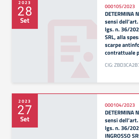
2023
28
000105/2023
DETERMINA N. 
Set
sensi dell’art.
lgs. n. 36/20
SRL, alla spe
scarpe antinf
contrattuale p
CIG: ZBD3CA2B
2023
27
000104/2023
DETERMINA N.
Set
sensi dell’art.
lgs. n. 36/202
INGROSSO SRL,