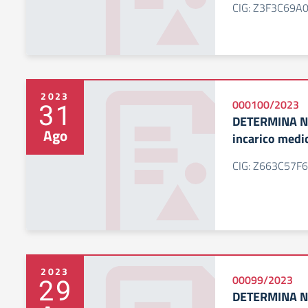
CIG: Z3F3C69A
2023
31
000100/2023
DETERMINA N.
Ago
incarico medi
CIG: Z663C57F
2023
29
00099/2023
DETERMINA N.