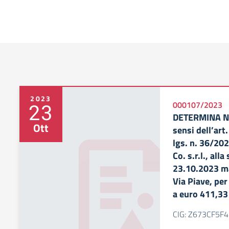
2023
23
000107/2023
DETERMINA N. 
Ott
sensi dell’art.
lgs. n. 36/20
Co. s.r.l., al
23.10.2023 ma
Via Piave, per
a euro 411,33
CIG: Z673CF5F