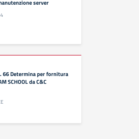
manutenzione server
C4
66 Determina per fornitura
 JAM SCHOOL da C&C
CE