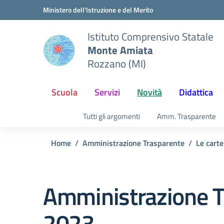
Vai ai contenuti
Vai al menu di navigazione
Vai al footer
Ministero dell'Istruzione e del Merito
Istituto Comprensivo Statale
Monte Amiata
Rozzano (MI)
Scuola
Servizi
Novità
Didattica
Tutti gli argomenti
Amm. Trasparente
Home
Amministrazione Trasparente
Le carte
Amministrazione T
2023