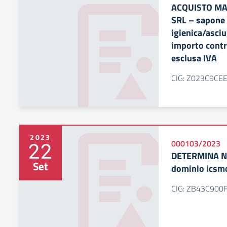
ACQUISTO MA
SRL – sapone
igienica/asciu
importo contr
esclusa IVA
CIG: Z023C9CE
2023
22
000103/2023
DETERMINA N.
Set
dominio icsm
CIG: ZB43C900